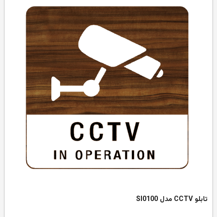
تابلو CCTV مدل SI0100