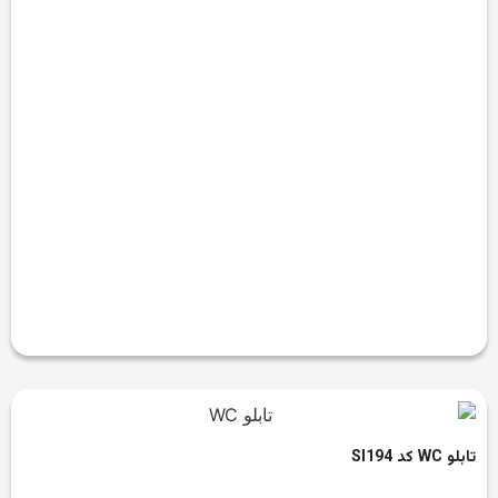
تابلو WC کد SI194