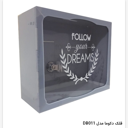
قلک دکوما مدل DB011