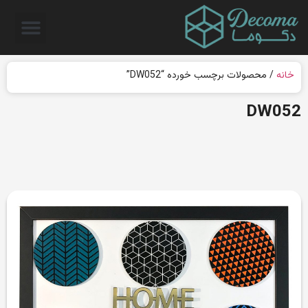
خانه
/ محصولات برچسب خورده “DW052”
DW052