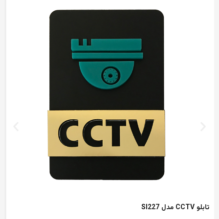
تابلو CCTV مدل SI227