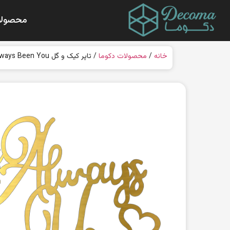
محصولا
خانه
/
محصولات دکوما
/ تاپر کیک و گل Its Always Been You مدل CT022