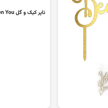
تاپر کیک و گل Its Always Been You مدل CT022