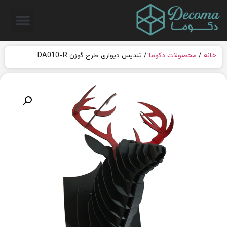
خانه
/
محصولات دکوما
/ تندیس دیواری طرح گوزن DA010-R