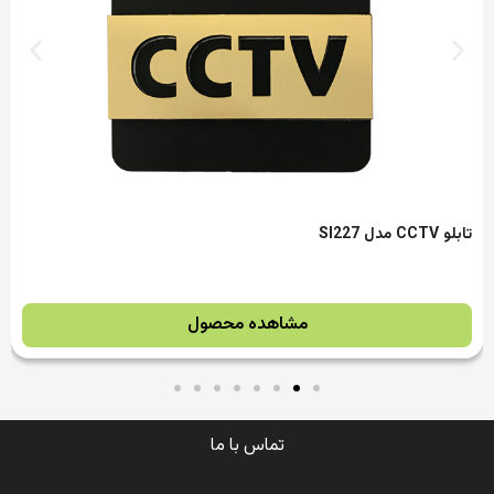
تابلو CCTV مدل SI227
مشاهده محصول
تماس با ما