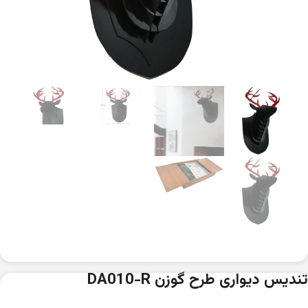
تندیس دیواری طرح گوزن DA010-R