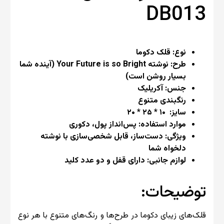
DB013
نوع: قلک دکوما
طرح: نوشته Your Future is so Bright (آینده شما
بسیار روشن است)
جنس: آکریلیک
رنگبندی متنوع
سایز: ۱۰ * ۲۵ * ۲۰
موارد استفاده: پس‌انداز پول، دکوری
ویژگی: دست‌ساز، قابل شخصی‌سازی با نوشته
دلخواه شما
لوازم جانبی: دارای قفل و دو عدد کلید
توضیحات:
قلک‌های زیبای دکوما در طرح‌ها و رنگ‌های متنوع با هر نوع