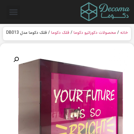
خانه
/
محصولات دکوراتیو دکوما
/
قلک دکوما
/ قلک دکوما مدل DB013