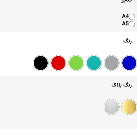
سایز
A4
A5
رنگ
رنگ پلاک