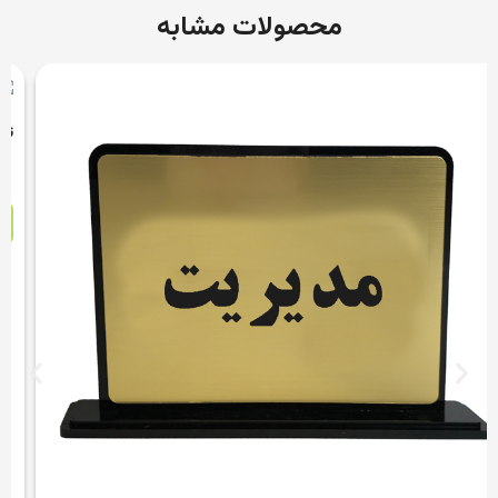
محصولات مشابه
تابلو رترو ADVENTURE دکوما مدل DW020
مشاهده محصول