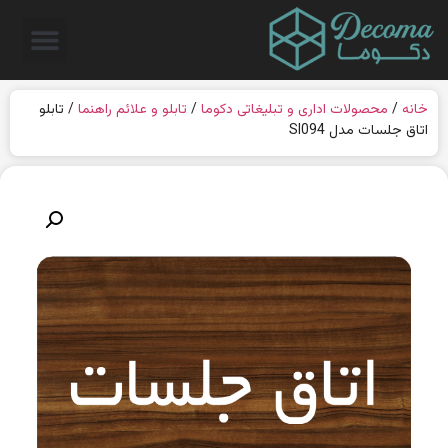
خانه
/
محصولات اداری و تبلیغاتی دکوما
/
تابلو و علائم راهنما
/ تابلو
اتاق جلسات مدل SI094