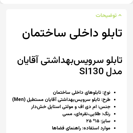
توضیحات
تابلو داخلی ساختمان
تابلو سرویس‌بهداشتی آقایان
مدل SI130
نوع: تابلوهای داخلی ساختمان
طرح: تابلو سرویس‌بهداشتی آقایان مستطیل (Men)
جنس: ام دی اف و مولتی استایل خش‌دار
رنگ: طلایی،نقره‌ای، مسی
سایز: ۱۵* ۲۵
موارد استفاده: راهنمای فضاها