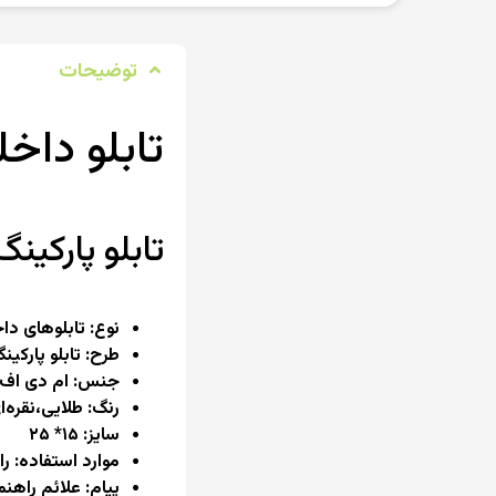
توضیحات
تابلو داخ
تابلو پارکینگ م
نوع: تابلوهای دا
طرح: تابلو پارک
جنس: ام دی اف و
رنگ: طلایی،نقره‌
سایز: ۱۵* ۲۵
موارد استفاده: ر
پیام: علائم راهنم