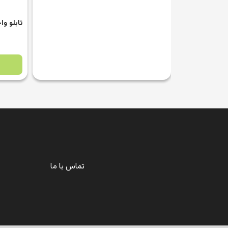
تابلو واحد فنی کد SI205
تابلو رعا
مشاهده محصول
تماس با ما