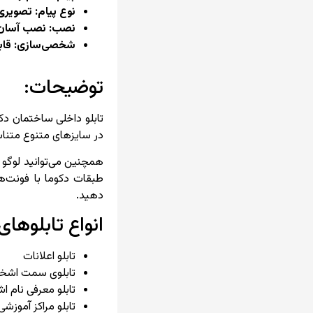
نوع پیام: تصویری
نصب: نصب آسان 
شخصی‌سازی: قابل
توضیحات:
تابلو داخلی ساختمان دک
در سایزهای متنوع متناس
همچنین می‌توانید لوگو و
طبقات دکوما با فونت‌ه
دهید.
انواع تابلوها
تابلو اعلانات
تابلوی سمت اش
تابلو معرفی نام 
تابلو مراکز آموزشی