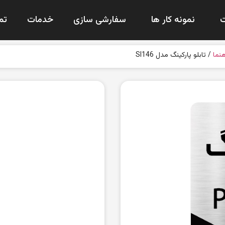
نمونه کار ها
سفارشی سازی
خدمات
تم
هنما
/ تابلو پارکینگ مدل SI146