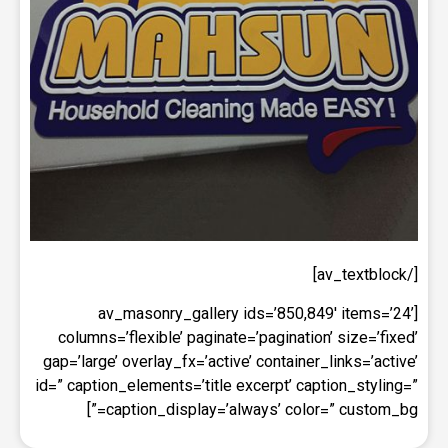
[/av_textblock]
[av_masonry_gallery ids=’850,849′ items=’24’
columns=’flexible’ paginate=’pagination’ size=’fixed’
gap=’large’ overlay_fx=’active’ container_links=’active’
id=” caption_elements=’title excerpt’ caption_styling=”
caption_display=’always’ color=” custom_bg=”]