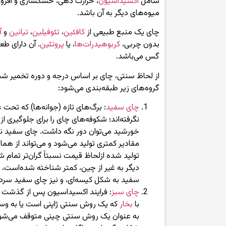
شامل
اکسیداسیون
، حرارت دهی، خشکسازی و افزودن
میوه‌های دیگر به آن باشد.
چای یک منبع طبیعی از
کافئین
،
تئوفیلین
،
تیانین
و
آ
بدون چربی،
کربوهیدرات‌ها
، یا
پروتئین
. آن دارای ط
گس می‌باشد.
از لحاظ سنتی، چای بر اساس درجه و دوره تخمیر شد
گروه‌های زیر طبقه‌بندی می‌شود:
چای سفید
: برگ‌های تازه (جوانه‌ها) که تحت 
نگرفته‌اند؛ شکوفه‌های چای را برای جلوگیری ا
خورشید می‌توان دور نگه داشت. چای سفید نس
مقادیر کمتری تولید می‌شود و می‌تواند از هم
تولید شده ازلحاظ قیمت نسبتاً گران‌تر تمام 
دیگر به غیر از چین، کمتر شناخته شده‌است،
سفید به شکل کیسه‌ای، و نیز چای سفید سرد 
چای سبز
: فرایند اکسیداسیون پس از گذشت زم
با
بخار
که یک روش سنتی ژاپنی است یا به وسیله
به عنوان یک روش سنتی چینی متوقف می‌شود. 