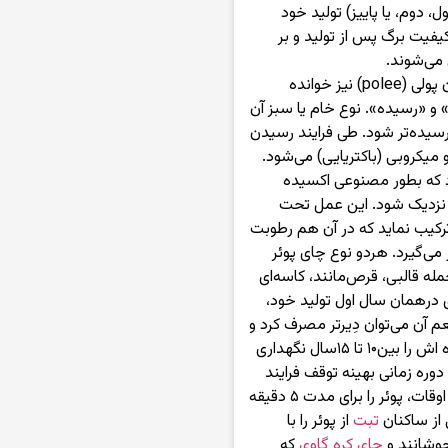
، دوم، یا پاییز) تولید خود
فیت برگ پس از تولید و بر
 می‌شوند.
چین به عنوان پولی (polee) نیز خوانده
» و «رسیده». نوع خام یا سبز آن
رسیده‌تر شود. طی فرایند رسیدن
میکروبی (باکتریایی) می‌شود.
د که بطور مصنوعی اکسیده
 نزدیک شود. این عمل تحت
 ترکیب نماید که در آن هم رطوبت
ی‌گیرد. هردو نوع چای پوئر
له قالبی، قرص‌مانند، کاسه‌ای
ی درهمان سال اول تولید خود،
م آن می‌توان دِیرتر مصرف کرد و
نوع خامش را بین ۳۰ تا۵۰ سال و نمونه رسیده اش را بین۱۰ تا ۱۵سال نگهداری
دوره زمانی بهینه توقف فرایند
رسیده شدن چای با هم اختلاف دارند. بیشتر اوقات، پوئر را برای مدت ۵ دقیقه
از ساکنان
تبت
از پوئر را با
چای کره گاوی
که