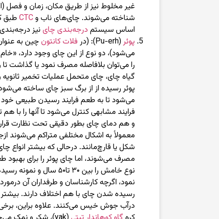
غیر مخلوط نیز از طریق مکان، زمان و فصل (اول
شناخته می‌شوند. چای‌های ناب و
CTC
طبق کی
اساس سیستم
درجه‌بندی چای
نیز درجه‌بندی
پوئر
(Pu-erh): (در
فلات کانتون
می‌شود)، دو نوع از این چای وجود دارد، «خام
را می‌توان بلافاصله مصرف نمود یا گذاشت تا 
گیاه چای، چای متحمل عملیات تخمیر ثانویه و 
پوئر رسیده از از برگ سبز چای ساخته می‌شو
می‌شود تا به طعم فرایند رسیدن طبیعی خود
فرایند مشابهی کنترل می‌شود تا آنها را با هم
و هم دمای چای بطور دقیقی تحت نظارت قرار م
معمولاً به اشکال مختلفی متراکم می‌شوند ازجم
شکل یا قارچ‌مانند. درحالی که بیشتر انواع چا
مصرف می‌شوند، اما چای پوئر را برای بهبود طع
نمود، اگرچه کارشناسان و طرفداران آن درمورد 
درآب جوش خیس می‌کنند. علاوه براین، برخی 
کره
گاو کوهاندار تبتی
(yak)، شکر و نمک می‌جوشانند و