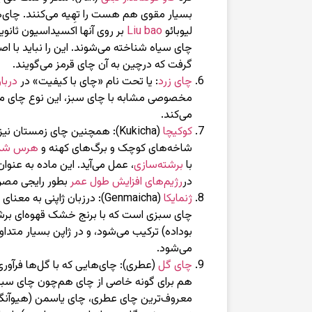
بسیار مقوی هم هست را تهِیه می‌کنند. چای‌
لیوبائو
Liu bao
بر روی آنها اکسیداسیون ثانوی
چای سیاه شناخته می‌شوند. این را نباید با ا
گرفت که درچین به آن چای قرمز می‌گویند.
چای زرد
: یا تحت نام «چای با کیفیت» در
دربا
مخصوصی مشابه با چای سبز، این نوع چای مر
می‌کند.
کوکیچا
(Kukicha): همچنین چای زمستان ن
شاخه‌های کوچک و برگ‌های کهنه و
هرس شد
با
برشته‌سازی
، عمل می‌آید. این ماده به عنو
در
رژیم‌های افزایش طول عمر
بطور رایجی مصر
ژنمایکا
(Genmaicha): درزبان ژاپنی به
چای سبزی است که با برنج خشک قهوه‌ای برش
بوداده) ترکیب می‌شود، و در ژاپن بسیار متد
می‌شود.
چای گل
(عطری): چای‌هایی که با گل‌ها فرآوری
هم برای گونه خاصی از چای هم‌چون چای سبز 
معروف‌ترین چای عطری، چای یاسمن (هیوآنگ