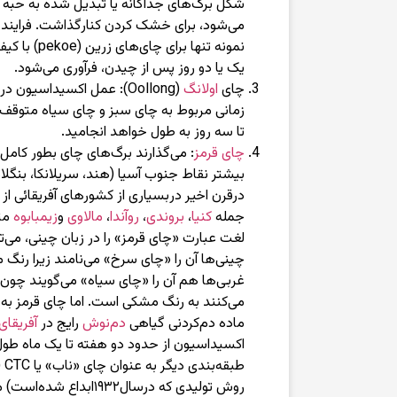
شکل برگ‌های جداگانه یا تبدیل شده به حبه که
می‌شود، برای خشک کردن کنارگذاشت. فرایند اخی
نمونه تنها برا
یک یا دو روز پس از چیدن، فرآوری می‌شود.
چای
اولانگ
(Oollong): عمل اکسیداسیو
زمانی مربوط به چای سبز و چای سیاه متوقف 
تا سه روز به طول خواهد انجامید.
چای قرمز
: می‌گذارند برگ‌های چای بطور کامل
بیشتر نقاط جنوب آسیا (هند، سریلانکا، بنگلاد
درقرن اخیر دربسیاری از کشورهای آفریقائی از
جمله
کنیا
،
بروندی
،
روآندا
،
مالاوی
و
زیمبابوه
متد
لغت عبارت «چای قرمز» را در زبان چینی، می‌تو
چینی‌ها آن را «چای سرخ» می‌نامند زیرا رنگ
غربی‌ها هم آن را «چای سیاه» می‌گویند چون 
می‌کنند به رنگ مشکی است. اما چای قرمز به
ماده دم‌کردنی گیاهی
دم‌نوش
رایج در
آفریقای
اکسیداسیون از حدود دو هفته تا یک ماه طو
طب
روش تولیدی که درسال۱۹۳۲ا