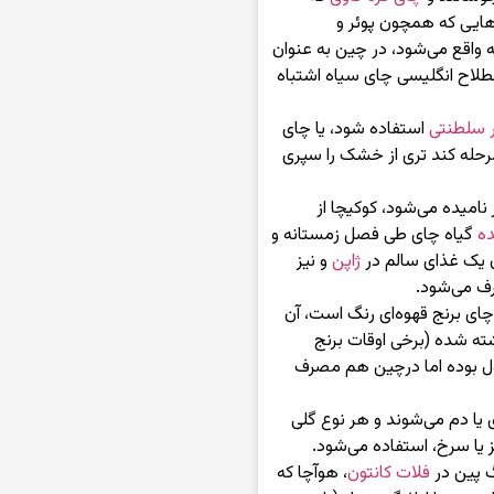
هایی که همچون پوئر و
ه واقع می‌شود، در چین به عنوان
صطلاح انگلیسی چای سیاه اشتباه
ر سلطنتی
استفاده شود، یا چای
حله کند تری از خشک را سپری
یز نامیده می‌شود، کوکیچا از
ه
گیاه چای طی فصل زمستانه و
ان یک غذای سالم در
ژاپن
و نیز
ف می‌شود.
 معنای چای برنج قهوه‌ای رنگ است، آن
ته شده (برخی اوقات برنج
اول بوده اما درچین هم مصرف
 یا دم می‌شوند و هر نوع گلی
یا سرخ، استفاده می‌شود.
 پین در
فلات کانتون
، هوآچا که