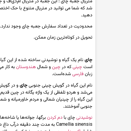
متریال جعبه چای : این جعبه در متریال ام‌دی‌اف 
شد که شما می توانید در متریال متنوع با حک اخ
دهید.
محدودیت در تعداد سفارش جعبه چای وجود ندارد.
تحویل در کوتاه‌ترین زمان ممکن.
چای
نام یک گیاه و نوشیدنی ساخته شده از این گیاه
است
چینی
که در
چین
و شمال
هندوستان
به کار می‌
زبان
فارسی
شده‌است.
نام این گیاه در گویش چینی جنوبی
چای
و در گویش
می‌شد و هردو تلفظی از یک واژه یگانه در چین قدیم
این گیاه را از چینیان شمالی و مردم خاورمیانه و شمال 
جنوبی آموختند.
نوشیدنی
چای با
دم کردن
برگها، جوانه‌ها یا شاخه‌ه
Camellia sinensis به مدت چند دقیقه در