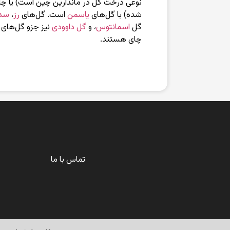
نوعی درخت گل در ماندارین چین است) یا چای 
شده) با گل‌های
یاسمن
است. گل‌های
رز
،
سد
گل
اسمانتوس
، و
گل داوودی
نیز جزو گل‌های ر
چای هستند.
تماس با ما