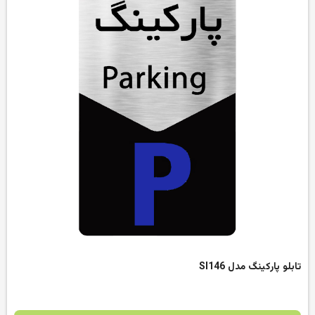
تابلو پارکینگ مدل SI146