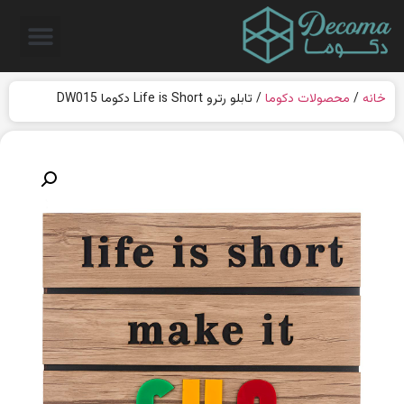
خانه
/
محصولات دکوما
/ تابلو رترو Life is Short دکوما DW015