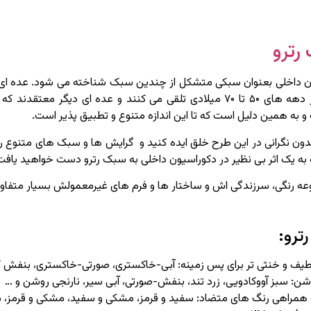
رترو
ن داخلی بعنوان سبکی متشکل از چندین سبک شناخته می شود. عده ای رت
در دکوراسیون داخلی در دهه های ۵۰ تا ۷۰ میلادی تلقی می کنند و عده ای دیگ
به همین دلیل است که تا این اندازه متنوع و تطبیق پذیر است.
بدون نگرانی در این طرح خلق ایده کنید و گرایش ها و سبک های متنوع را
 به یک اثر بی نظیر در دکوراسیون داخلی به سبک رترو دست خواهید یافت
عه رنگی، سرزندگی اش و ساختار ها و فرم های غیرمعمولش بسیار متفا
ترو:
طیف و خنثی تر برای پس زمینه: آبی-خاکستری، صورتی-خاکستری، بنفش 
شن: سبز آووکادویی، زرد تند، بنفش-صورتی، آبی سیر، نارنجی روشن و …
همراهی رنگ های متضاد: سفید و قرمز، مشکی و سفید، مشکی و قرمز، م