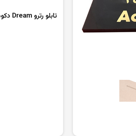
تابلو رترو Dream دکوما مدل DW012