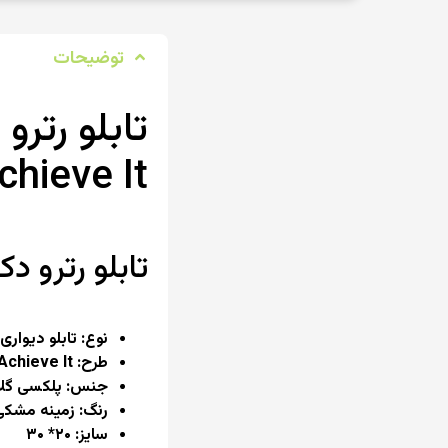
توضیحات
ت
chieve It
تابلو رترو دکوم
نوع: تابلو دیواری 
طرح: If you can Dream It, You can Achieve It
جنس: پلکسی گل
رنگ: زمینه مشکی
سایز: ۲۰* ۳۰