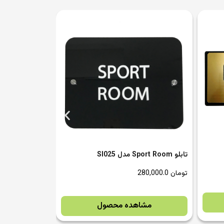
تابلو Free WiFi مدل SI027
تابلو سرویس بهداش
مشاهده محصول
مشا