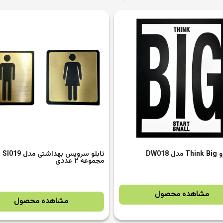
تابلو سرویس بهداشتی مدل SI019
تابلو Sport Room مدل SI025
دی
تومان
280,000.0
مشاهده محصول
مشاهده محصول