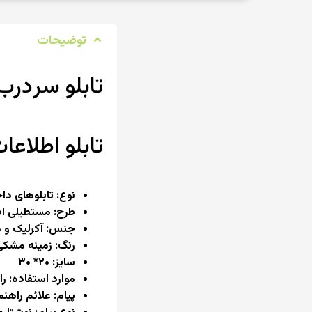
توضیحات
تابلو سر‌درب 
تابلو اطلاعات م
نوع: تابلوهای دا
طرح: مستطیلی اط
جنس: آکرلیک و م
رنگ: زمینه مشکی 
سایز: ۲۰* ۳۰
موارد استفاده: ر
پیام: علائم راهنم