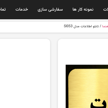
ت
نمونه کار ها
سفارشی سازی
خدمات
تماس
هنما
/ تابلو اطلاعات مدل SI053