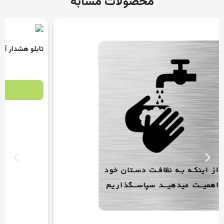
محصولات مشابه
تابلو هشدار آسانسور مدل SI204
مشاهده محصول