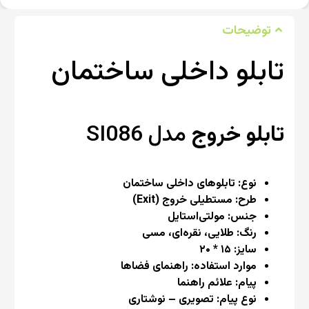
توضیحات
تابلو داخلی ساختمان
تابلو خروج
مدل SI086
نوع: تابلوهای داخلی ساختمان
طرح: مستطیلی خروج (Exit)
جنس: مولتی‌استایل
رنگ: طلایی، نقره‌ای، مسی
سایز: ۱۵ * ۲۰
موارد استفاده: راهنمای فضاها
پیام: علائم راهنما
نوع پیام: تصویری – نوشتاری