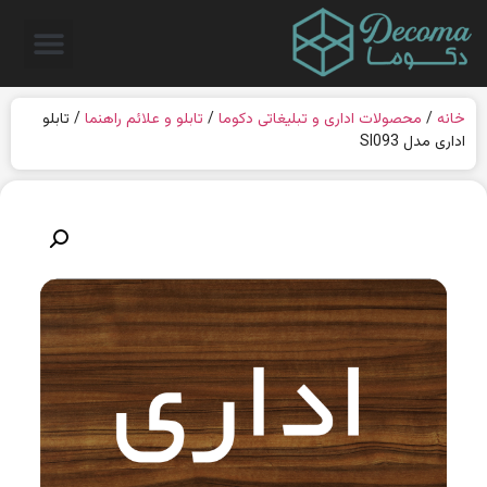
خانه
/
محصولات اداری و تبلیغاتی دکوما
/
تابلو و علائم راهنما
/ تابلو
اداری مدل SI093