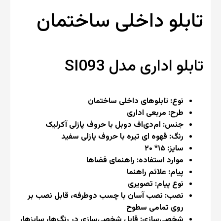
تابلو داخلی ساختمان
تابلو اداری
مدل SI093
نوع: تابلوهای داخلی ساختمان
طرح: مربعی اداری
جنس: ام‌دی‌اف دوبل با حروف پازلی آکرلیک
رنگ: قهوه ای تیره با حروف پازلی سفید
سایز: ۱۵* ۲۰
موارد استفاده: راهنمای فضاها
پیام: علائم راهنما
نوع پیام: تصویری
نصب: نصب آسان با چسب دو‌طرفه، قابل نصب بر
روی تمامی سطوح
شخصی‌سازی: قابل شخصی‌سازی در رنگ‌ها، سایزها،