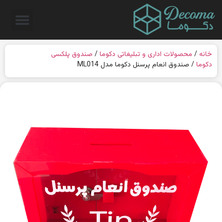
خانه
/
محصولات اداری و تبلیغاتی دکوما
/
صندوق پلکسی
دکوما
/ صندوق انعام پرسنل دکوما مدل ML014